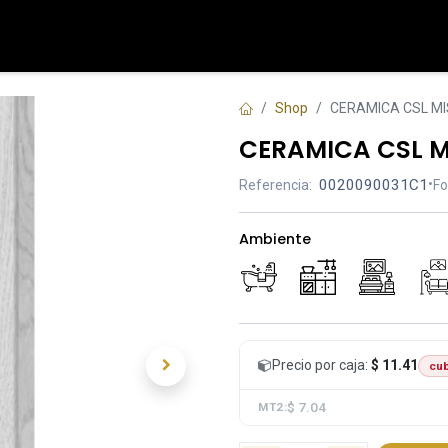
Tienda
Contáctenos
Shop
CERAMICA CSL MIS
CERAMICA CSL MI
0020090031C1
•
Referencia:
Fo
Ambiente
Precio por caja:
$ 11.41
cub
$ 7.04
MT2: