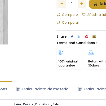
Add
Compare
Añadir a li
Comparar
Share :
Terms and Conditions :
100% original
Return with
guarantee
30days
ions
Calculadora de material
Calculador
Baño
,
Cocina
,
Dormitorio
,
Sala