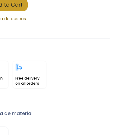
 to Cart
sta de deseos
in
Free delivery
on all orders
a de material