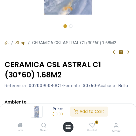
Shop
CERAMICA CSL ASTRAL C1 (30*60) 1.68M2
CERAMICA CSL ASTRAL C1
(30*60) 1.68M2
0020090040C1
•
30x60
•
Brillo
Referencia:
Formato:
Acabado:
Ambiente
Price:
Add to Cart
$
0,00
0
Home
Search
Wishlist
Account