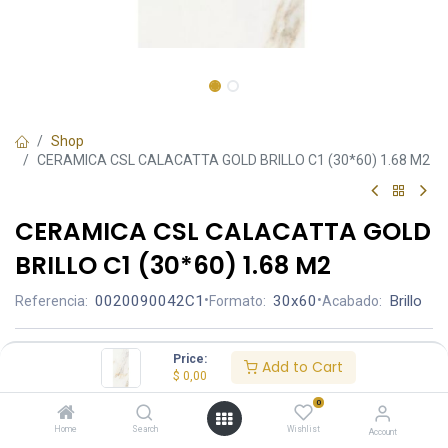
Shop
CERAMICA CSL CALACATTA GOLD BRILLO C1 (30*60) 1.68 M2
CERAMICA CSL CALACATTA GOLD
BRILLO C1 (30*60) 1.68 M2
0020090042C1
•
30x60
•
Brillo
Referencia:
Formato:
Acabado:
Ambiente
Price:
Add to Cart
$
0,00
0
Aplicación
Home
Search
Wishlist
Account