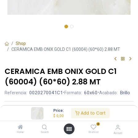
Shop
CERAMICA EMB ONIX GOLD C1 (60004) (60*60) 2.88 MT
CERAMICA EMB ONIX GOLD C1
(60004) (60*60) 2.88 MT
0020270041C1
•
60x60
•
Brillo
Referencia:
Formato:
Acabado:
Ambiente
Price:
Add to Cart
$
0,00
0
Home
Search
Wishlist
Account