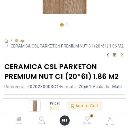
Shop
CERAMICA CSL PARKETON PREMIUM NUT C1 (20*61) 1.86 M2
CERAMICA CSL PARKETON
PREMIUM NUT C1 (20*61) 1.86 M2
0020280003C1
•
20x61
•
Mate
Referencia:
Formato:
Acabado:
Ambiente
Price:
Add to Cart
$
0,00
0
Aplicación
Home
Search
Wishlist
Account