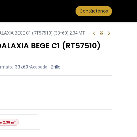
Contáctenos
AXIA BEGE C1 (RT57510) (33*60) 2.34 MT
ALAXIA BEGE C1 (RT57510)
33x60
•
Brillo
rmato:
Acabado:
e 2.38 m²