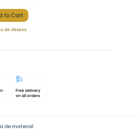
 to Cart
sta de deseos
in
Free delivery
on all orders
a de material