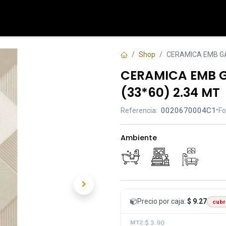
Tienda
Contáctenos
Shop
CERAMICA EMB GAL
CERAMICA EMB G
(33*60) 2.34 MT
0020670004C1
•
Referencia:
Fo
Ambiente
Precio por caja:
$ 9.27
cubr
$ 3.90
MT2: