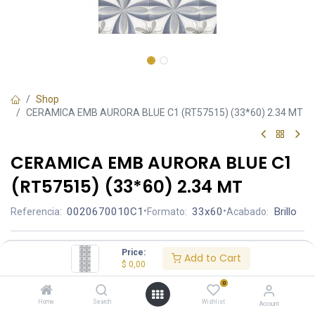
Shop
CERAMICA EMB AURORA BLUE C1 (RT57515) (33*60) 2.34 MT
CERAMICA EMB AURORA BLUE C1
(RT57515) (33*60) 2.34 MT
0020670010C1
•
33x60
•
Brillo
Referencia:
Formato:
Acabado:
Ambiente
Price:
Add to Cart
$
0,00
0
Home
Search
Wishlist
Account