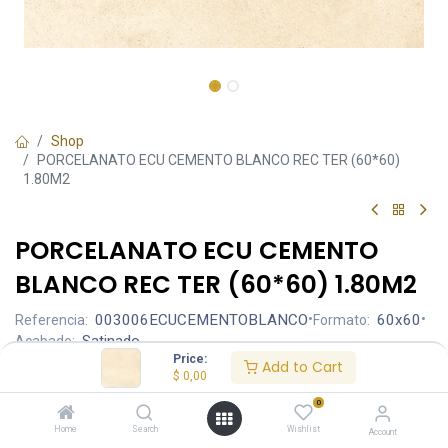
Shop
PORCELANATO ECU CEMENTO BLANCO REC TER (60*60)
1.80M2
PORCELANATO ECU CEMENTO
BLANCO REC TER (60*60) 1.80M2
003006ECUCEMENTOBLANCO
•
60x60
•
Referencia:
Formato:
Satinado
Acabado:
Price:
Add to Cart
$
0,00
Ambiente
0
Home
Search
Wishlist
Account