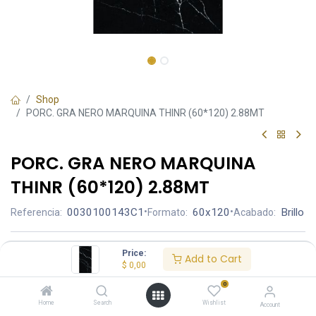
Shop
PORC. GRA NERO MARQUINA THINR (60*120) 2.88MT
PORC. GRA NERO MARQUINA
THINR (60*120) 2.88MT
0030100143C1
•
60x120
•
Brillo
Referencia:
Formato:
Acabado:
Ambiente
Price:
Add to Cart
$
0,00
0
Aplicación
Home
Search
Wishlist
Account