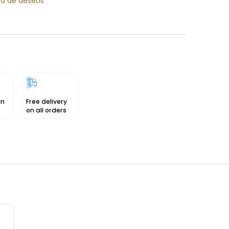
sta de deseos
in
Free delivery
on all orders