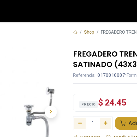
Tienda
Contáctenos
Shop
FREGADERO TREN 
FREGADERO TRE
SATINADO (43X3
0170010007
•
Referencia:
Form
$ 24.45
PRECIO
Add