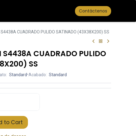
Contáctenos
S4438A CUADRADO PULIDO SATINADO (43X38X200) SS
N S4438A CUADRADO PULIDO
8X200) SS
Standard
•
Standard
ato:
Acabado:
 to Cart