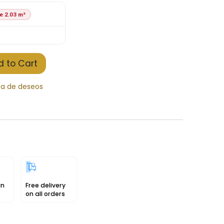
e 2.03 m²
 to Cart
sta de deseos
in
Free delivery
on all orders