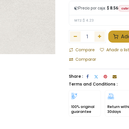
Precio por caja:
$ 8.56
cubr
$ 4.23
MT2:
Add
Compare
Añadir a li
Comparar
Share :
Terms and Conditions :
100% original
Return with
guarantee
30days