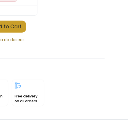
 to Cart
sta de deseos
in
Free delivery
on all orders