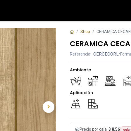
Tienda
Contáctenos
Shop
CERAMICA CECAFI
CERAMICA CECAF
CERCECORL
•
Referencia:
Forma
Ambiente
Aplicación
Precio por caja:
$ 8.56
cubr