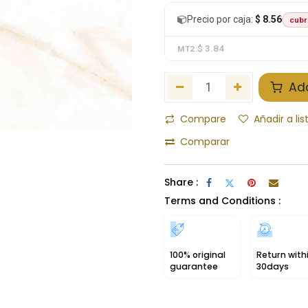
Precio por caja:
$ 8.56
cubr
$ 3.84
MT2:
Add
Compare
Añadir a li
Comparar
Share :
Terms and Conditions :
100% original
Return with
guarantee
30days