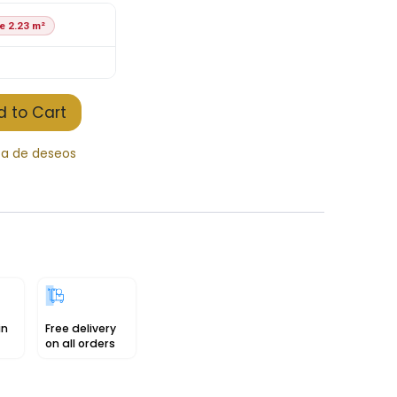
e 2.23 m²
 to Cart
sta de deseos
in
Free delivery
on all orders