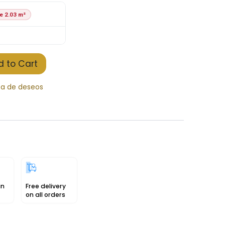
e 2.03 m²
 to Cart
sta de deseos
in
Free delivery
on all orders