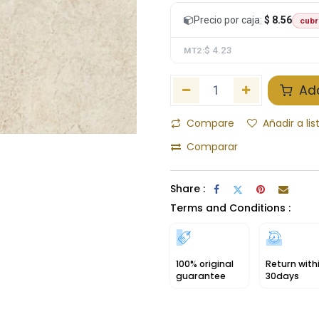
Precio por caja:
$ 8.56
cubr
$ 4.23
MT2:
Add
Compare
Añadir a li
Comparar
Share :
Terms and Conditions :
100% original
Return with
guarantee
30days