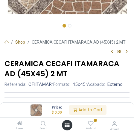
Shop
CERAMICA CECAFI ITAMARACA AD (45X45) 2 MT
CERAMICA CECAFI ITAMARACA
AD (45X45) 2 MT
CFIITAMAR
•
45x45
•
Externo
Referencia:
Formato:
Acabado:
Price:
Add to Cart
Precio por caja:
$ 8.56
cubre 2.03 m²
$
0,00
0
$ 4.23
MT2:
Home
Search
Wishlist
Account