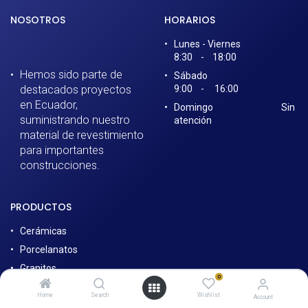
NOSOTROS
HORARIOS
Lunes - Viernes
8:30 - 18:00​
Hemos sido parte de
Sábado
destacados proyectos
9:00 - 16:00
en Ecuador,
Domingo Sin
suministrando nuestro
atención
material de revestimiento
para importantes
construcciones.
PRODUCTOS
Cerámicas
Porcelanatos
Granitos
0
Cuarzos
Home
Search
Wishlist
Account
Griferías