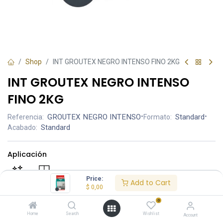
Shop
INT GROUTEX NEGRO INTENSO FINO 2KG
INT GROUTEX NEGRO INTENSO
FINO 2KG
GROUTEX NEGRO INTENSO
•
Standard
•
Referencia:
Formato:
Standard
Acabado:
Aplicación
Price:
Add to Cart
$
0,00
0
$ 4.60
Home
Search
Wishlist
Account
PRECIO