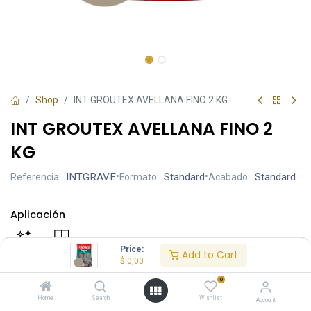
Shop
INT GROUTEX AVELLANA FINO 2 KG
INT GROUTEX AVELLANA FINO 2
KG
INTGRAVE
•
Standard
•
Standard
Referencia:
Formato:
Acabado:
Aplicación
Price:
Add to Cart
$
0,00
0
$ 2.95
Home
Search
Wishlist
Account
PRECIO