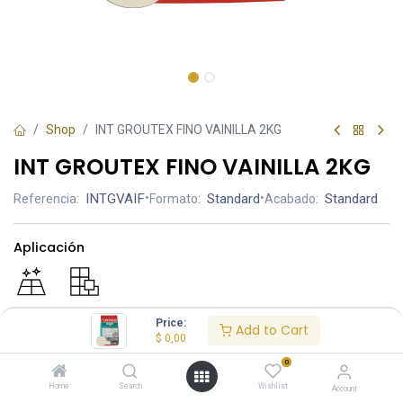
Shop
INT GROUTEX FINO VAINILLA 2KG
INT GROUTEX FINO VAINILLA 2KG
INTGVAIF
•
Standard
•
Standard
Referencia:
Formato:
Acabado:
Aplicación
Price:
Add to Cart
$
0,00
$ 2.95
0
PRECIO
Home
Search
Wishlist
Account