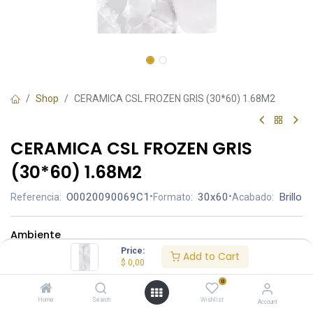
Shop
CERAMICA CSL FROZEN GRIS (30*60) 1.68M2
CERAMICA CSL FROZEN GRIS
(30*60) 1.68M2
O0020090069C1
•
30x60
•
Brillo
Referencia:
Formato:
Acabado:
Ambiente
Price:
Add to Cart
$
0,00
0
Home
Search
Wishlist
Account