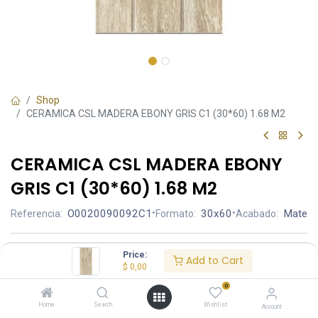
Shop
CERAMICA CSL MADERA EBONY GRIS C1 (30*60) 1.68 M2
CERAMICA CSL MADERA EBONY
GRIS C1 (30*60) 1.68 M2
O0020090092C1
•
30x60
•
Mate
Referencia:
Formato:
Acabado:
Ambiente
Price:
Add to Cart
$
0,00
0
Aplicación
Home
Search
Wishlist
Account