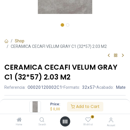
Shop
CERAMICA CECAFI VELUM GRAY C1 (32*57) 2.03 M2
CERAMICA CECAFI VELUM GRAY
C1 (32*57) 2.03 M2
O0020120002C1
•
32x57
•
Mate
Referencia:
Formato:
Acabado:
Ambiente
Price:
Add to Cart
$
0,00
0
Home
Search
Wishlist
Account