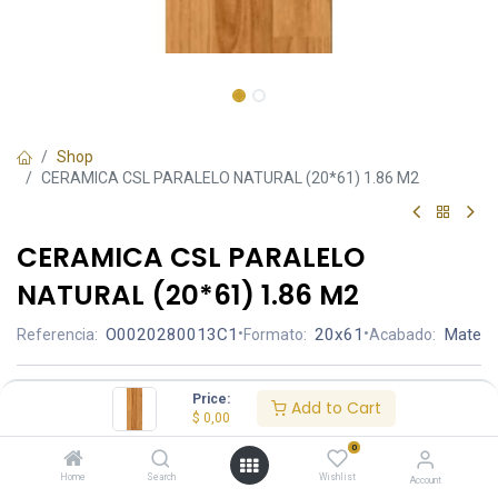
Shop
CERAMICA CSL PARALELO NATURAL (20*61) 1.86 M2
CERAMICA CSL PARALELO
NATURAL (20*61) 1.86 M2
O0020280013C1
•
20x61
•
Mate
Referencia:
Formato:
Acabado:
Ambiente
Price:
Add to Cart
$
0,00
0
Aplicación
Home
Search
Wishlist
Account