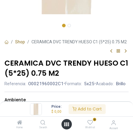
Shop
CERAMICA DVC TRENDY HUESO C1 (5*25) 0.75 M2
CERAMICA DVC TRENDY HUESO C1
(5*25) 0.75 M2
O0021960002C1
•
5x25
•
Brillo
Referencia:
Formato:
Acabado:
Ambiente
Price:
Add to Cart
$
0,00
0
Home
Search
Wishlist
Account