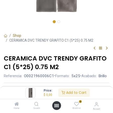
Shop
CERAMICA DVC TRENDY GRAFITO C1 (5*25) 0.75 M2
CERAMICA DVC TRENDY GRAFITO
C1 (5*25) 0.75 M2
O0021960006C1
•
5x25
•
Brillo
Referencia:
Formato:
Acabado:
Ambiente
Price:
Add to Cart
$
0,00
0
Home
Search
Wishlist
Account