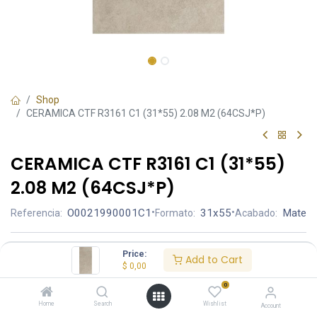
Shop
CERAMICA CTF R3161 C1 (31*55) 2.08 M2 (64CSJ*P)
CERAMICA CTF R3161 C1 (31*55)
2.08 M2 (64CSJ*P)
O0021990001C1
•
31x55
•
Mate
Referencia:
Formato:
Acabado:
Ambiente
Price:
Add to Cart
$
0,00
0
Aplicación
Home
Search
Wishlist
Account