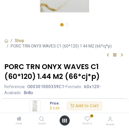
Shop
PORC TRN ONYX WAVES C1 (60*120) 1.44 M2 (66*cj*p)
PORC TRN ONYX WAVES C1
(60*120) 1.44 M2 (66*cj*p)
O00301000359C1
•
60x120
•
Referencia:
Formato:
Brillo
Acabado:
Price:
Add to Cart
Ambiente
$
0,00
0
Home
Search
Wishlist
Account