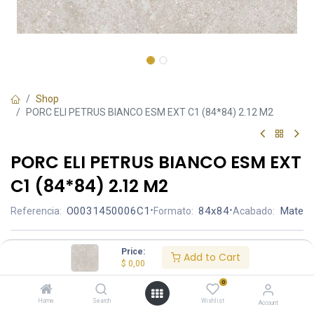
Shop
PORC ELI PETRUS BIANCO ESM EXT C1 (84*84) 2.12 M2
PORC ELI PETRUS BIANCO ESM EXT
C1 (84*84) 2.12 M2
O0031450006C1
•
84x84
•
Mate
Referencia:
Formato:
Acabado:
Ambiente
Price:
Add to Cart
$
0,00
0
Acabado
Home
Search
Wishlist
Account