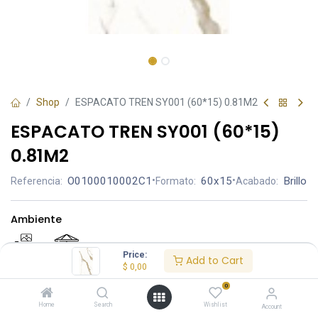
Shop
ESPACATO TREN SY001 (60*15) 0.81M2
ESPACATO TREN SY001 (60*15)
0.81M2
O0100010002C1
•
60x15
•
Brillo
Referencia:
Formato:
Acabado:
Ambiente
Price:
Add to Cart
$
0,00
0
Home
Search
Wishlist
Precio por caja:
$ 45.90
Account
cubre 0.81 m²