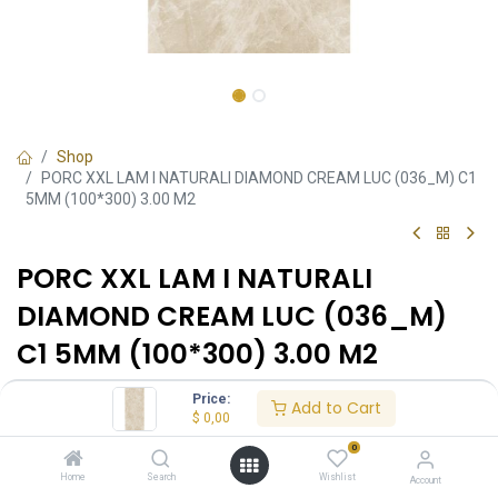
Shop
PORC XXL LAM I NATURALI DIAMOND CREAM LUC (036_M) C1
5MM (100*300) 3.00 M2
PORC XXL LAM I NATURALI
DIAMOND CREAM LUC (036_M)
C1 5MM (100*300) 3.00 M2
O0340020145C1
•
100x300
•
Referencia:
Formato:
Price:
Add to Cart
Brillo
Acabado:
$
0,00
0
Ambiente
Home
Search
Wishlist
Account