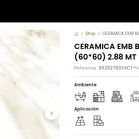
Tienda
Contáctenos
Shop
CERAMICA EMB BIA
CERAMICA EMB B
(60*60) 2.88 MT
0020270035C1
•
Referencia:
Fo
Ambiente
Aplicación