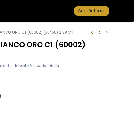
Contáctenos
NCO ORO C1 (60002) (60*60) 2.88 MT
IANCO ORO C1 (60002)
60x60
•
Brillo
rmato:
Acabado: