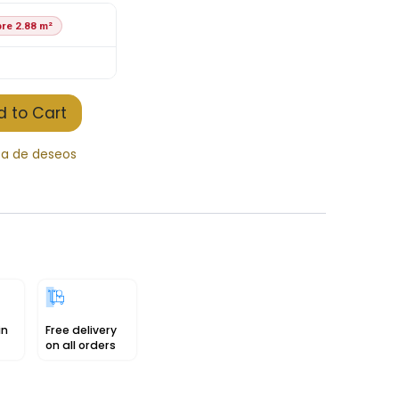
re 2.88 m²
 to Cart
sta de deseos
in
Free delivery
on all orders