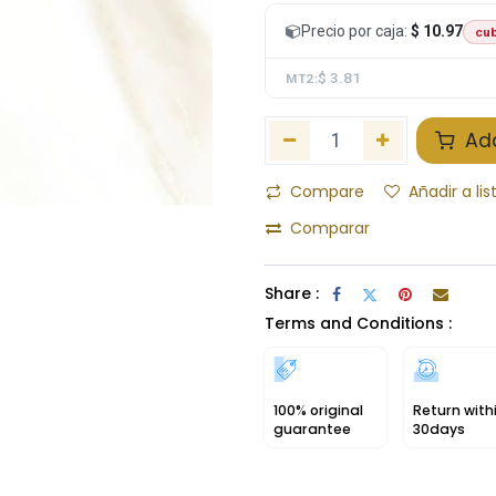
Precio por caja:
$ 10.97
cub
$ 3.81
MT2:
Add
Compare
Añadir a li
Comparar
Share :
Terms and Conditions :
100% original
Return with
guarantee
30days