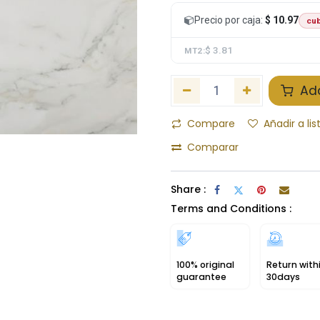
Precio por caja:
$ 10.97
cub
$ 3.81
MT2:
Add
Compare
Añadir a li
Comparar
Share :
Terms and Conditions :
100% original
Return with
guarantee
30days