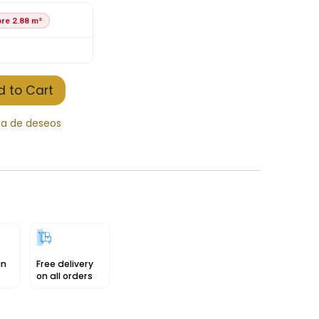
re 2.88 m²
 to Cart
sta de deseos
in
Free delivery
on all orders