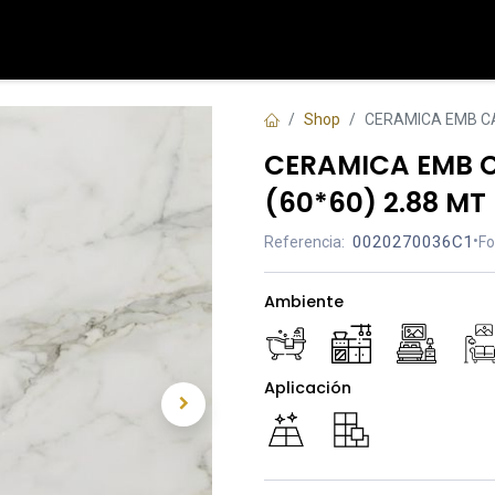
Tienda
Contáctenos
Shop
CERAMICA EMB CA
CERAMICA EMB C
(60*60) 2.88 MT
0020270036C1
•
Referencia:
Fo
Ambiente
Aplicación