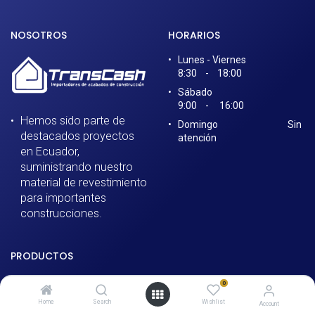
NOSOTROS
HORARIOS
Lunes - Viernes
8:30 - 18:00​
Sábado
9:00 - 16:00
Hemos sido parte de
Domingo Sin
destacados proyectos
atención
en Ecuador,
suministrando nuestro
material de revestimiento
para importantes
construcciones.
PRODUCTOS
Cerámicas
0
Porcelanatos
Home
Search
Wishlist
Account